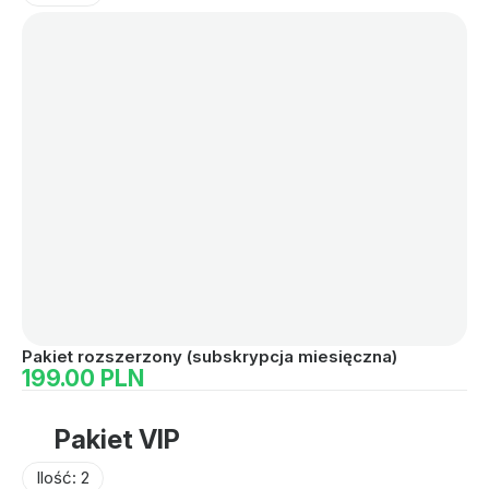
Pakiet rozszerzony (subskrypcja miesięczna)
Pa
199.00 PLN
1
Pakiet VIP
Ilość: 2