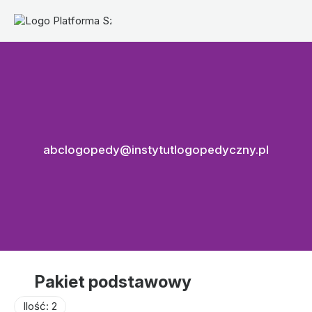
abclogopedy@instytutlogopedyczny.pl
Pakiet podstawowy
Ilość: 2