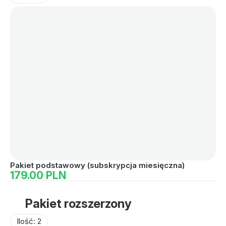
Pakiet podstawowy (subskrypcja miesięczna)
Pa
179.00 PLN
1
Pakiet rozszerzony
Ilość: 2