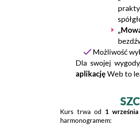
prakty
spółgł
„Mowa
bezdźw
Możliwość wy
Dla swojej wygody
aplikację
Web to le
SZ
Kurs trwa od
1 września 
harmonogramem: