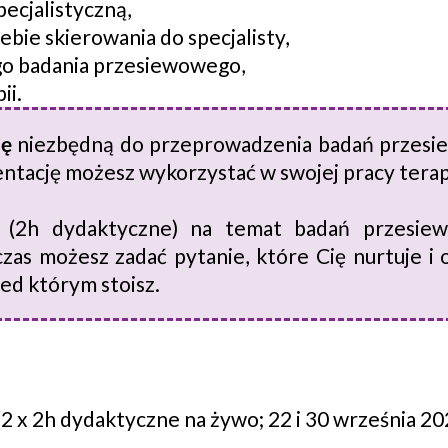
pecjalistyczną,
ebie skierowania do specjalisty,
go badania przesiewowego,
ii.
ję
niezbędną do przeprowadzenia badań przesie
entację możesz wykorzystać w swojej pracy tera
A
(2h dydaktyczne) na temat badań przesie
as możesz zadać pytanie, które Cię nurtuje i 
ed którym stoisz.
(2 x 2h dydaktyczne na żywo; 22 i 30 września 202