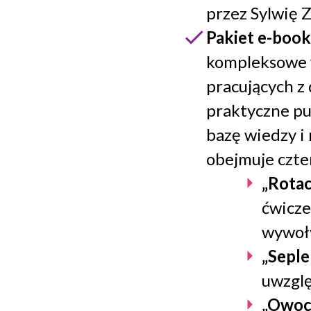
przez Sylwię 
Pakiet e-boo
kompleksowe w
pracujących z
praktyczne pub
bazę wiedzy i
obejmuje czte
„Rota
ćwicze
wywoły
„Seple
uwzglę
„Owoc