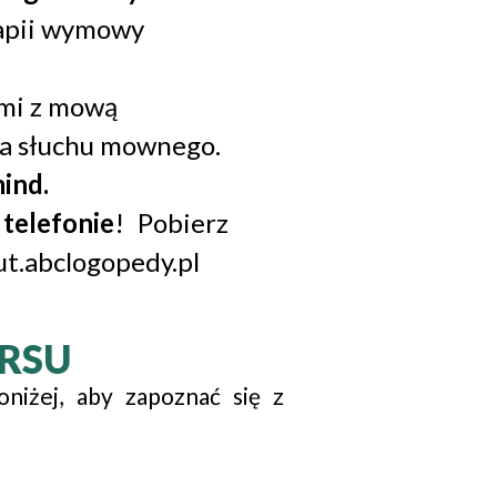
rapii wymowy
ćmi z mową
ia słuchu mownego.
ind.
a
telefonie
! Pobierz
t.abclogopedy.pl
RSU
poniżej, aby zapoznać się z