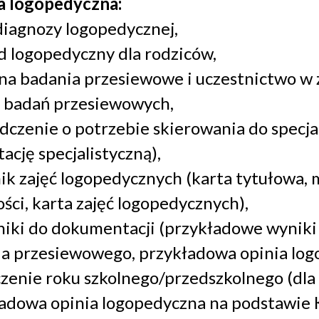
 logopedyczna:
diagnozy logopedycznej,
 logopedyczny dla rodziców,
na badania przesiewowe i uczestnictwo w z
 badań przesiewowych,
dczenie o potrzebie skierowania do specjal
tację specjalistyczną),
ik zajęć logopedycznych (karta tytułowa, m
ści, karta zajęć logopedycznych),
niki do dokumentacji (przykładowe wynik
a przesiewowego, przykładowa opinia log
zenie roku szkolnego/przedszkolnego (dla 
adowa opinia logopedyczna na podstawie