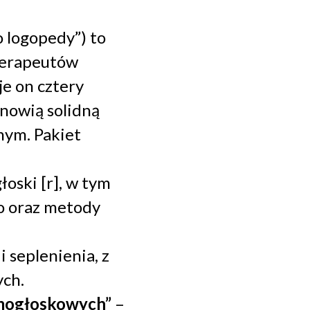
 logopedy”) to
terapeutów
e on cztery
anowią solidną
nym. Pakiet
oski [r], w tym
o oraz metody
 seplenienia, z
ych.
amogłoskowych”
–