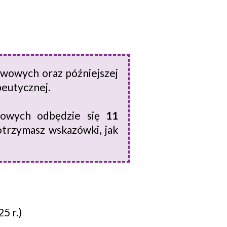
wowych oraz późniejszej
peutycznej.
wowych odbędzie się
11
otrzymasz wskazówki, jak
5 r.)