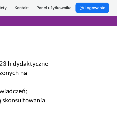
iety
Kontakt
Panel użytkownika
Logowanie
(23 h dydaktyczne
czonych na
świadczeń;
ą skonsultowania