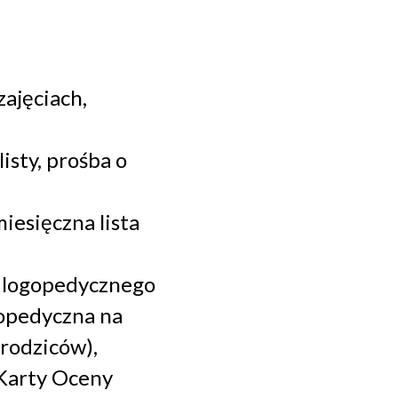
ajęciach,
isty, prośba o
iesięczna lista
i logopedycznego
opedyczna na
rodziców),
 Karty Oceny