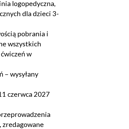
nia logopedyczna,
znych dla dzieci 3-
ością pobrania i
jne wszystkich
 ćwiczeń w
ń – wysyłany
 11 czerwca 2027
 przeprowadzenia
, zredagowane