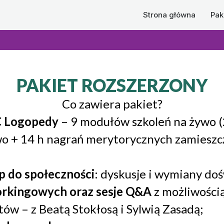
Strona główna
Pak
PAKIET ROZSZERZONY
Co zawiera pakiet?
C Logopedy
– 9 modułów szkoleń na żywo 
wo + 14 h nagrań merytorycznych zamiesz
p do społeczności
: dyskusje i wymiany do
workingowych oraz sesje Q&A
z możliwości
ów – z Beatą Stokłosą i Sylwią Zasadą;