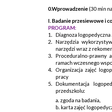
0.Wprowadzenie
(30 min na
I. Badanie przesiewowe i co
PROGRAM:
Diagnoza logopedyczna 
Narzędzia wykorzysty
narzędzi wraz z rekomen
Proceduralno-prawny a
ramach wczesnego wsp
Organizacja zajęć logo
pracy
Dokumentacja logope
przedszkolu:
a. zgoda na badania,
b. karta zajęć logopedyc