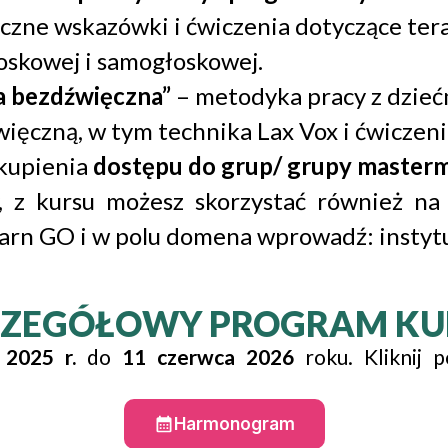
czne wskazówki i ćwiczenia dotyczące te
oskowej i samogłoskowej.
 bezdźwięczna”
– metodyka pracy z dzie
ięczną, w tym technika Lax Vox i ćwiczen
kupienia
dostępu do grup/ grupy masterm
, z kursu możesz skorzystać również n
arn GO i w polu domena wprowadź: instytu
CZEGÓŁOWY PROGRAM KU
2025 r.
do
11 czerwca 2026
roku. Kliknij 
Harmonogram