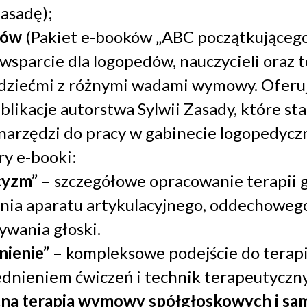
Zasadę);
ków
(Pakiet e-booków „ABC początkującego
sparcie dla logopedów, nauczycieli oraz 
 dziećmi z różnymi wadami wymowy. Oferuj
likacje autorstwa Sylwii Zasady, które st
 narzędzi do pracy w gabinecie logopedycz
ry e-booki:
cyzm”
– szczegółowe opracowanie terapii gł
nia aparatu artykulacyjnego, oddechoweg
wania głoski.
nienie”
– kompleksowe podejście do terapii
dnieniem ćwiczeń i technik terapeutyczn
na terapia wymowy spółgłoskowych i s