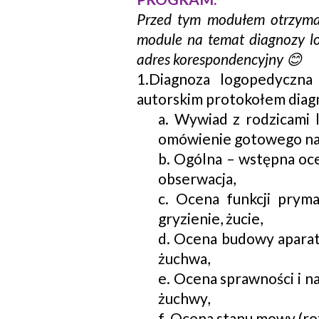
Przed tym modułem otrzymas
module na temat diagnozy lo
adres korespondencyjny 😊
1.Diagnoza logopedyczna
autorskim protokołem diag
a. Wywiad z rodzicami
omówienie gotowego nar
b. Ogólna – wstępna oce
obserwacja,
c. Ocena funkcji pryma
gryzienie, żucie,
d. Ocena budowy aparatu 
żuchwa,
e. Ocena sprawności i na
żuchwy,
f. Ocena stanu mowy (ro