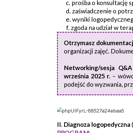
c. prośba o konsultację s
d. zaświadczenie o potrz
e. wyniki logopedyczne
f. zgoda na udział w terap
Otrzymasz dokumentac
organizacji zajęć. Dokum
Networking/sesja Q&
września 2025 r.
– wówcz
podejść do wyzwania, prz
II. Diagnoza logopedyczna
PROGRAM: