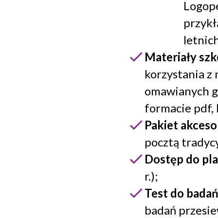
Logope
przykł
letnich
Materiały sz
korzystania z 
omawianych gł
formacie pdf, 
Pakiet akces
pocztą tradyc
Dostęp do pl
r.);
Test do bada
badań przesi