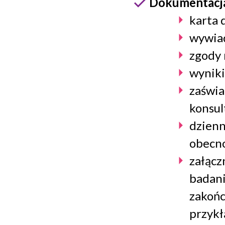
Dokumentacja
karta 
wywiad
zgody 
wyniki
zaświa
konsul
dzienn
obecno
załącz
badani
zakońc
przykł