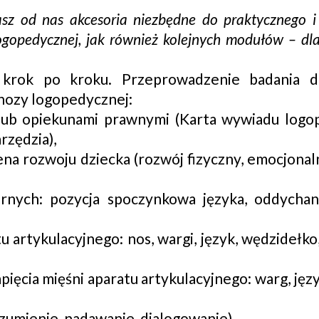
z od nas akcesoria niezbędne do praktycznego i
gopedycznej, jak również kolejnych modułów – dl
 krok po kroku. Przeprowadzenie badania d
nozy logopedycznej:
 lub opiekunami prawnymi (Karta wywiadu logo
zędzia),
na rozwoju dziecka (rozwój fizyczny, emocjonal
rnych: pozycja spoczynkowa języka, oddychani
artykulacyjnego: nos, wargi, język, wędzidełko,
pięcia mięśni aparatu artykulacyjnego: warg, jęz
zumienie, nadawanie, dialogowanie),