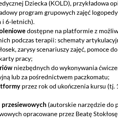
dycznej Dziecka (KOLD), przykładowa opi
adowy program grupowych zajęć logopedyc
 i 6-letnich).
koleniowe
dostępne na platformie z możliw
nich podczas terapii: schematy artykulacy
osek, zarysy scenariuszy zajęć, pomoce do
karty pracy;
oriów
niezbędnych do wykonywania ćwicze
yjną lub za pośrednictwem paczkomatu;
atformy
przez rok od ukończenia kursu (tj.
ń przesiewowych
(autorskie narzędzie do
ewowych opracowane przez Beatę Stokłosę