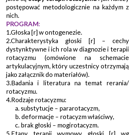
postępować metodologicznie na każdym z
nich.
PROGRAM:
1.Głoska [r] w ontogenezie.
2.Charakterystyka głoski [r] – cechy
dystynktywne i ich rola w diagnozie i terapii
rotacyzmu (omówione na schemacie
artykulacyjnym, który uczestnicy otrzymają
jako załącznik do materiałów).
3.Badania i literatura na temat rerania/
rotacyzmu.
4.Rodzaje rotacyzmu:
a. substytucje – pararotacyzm,
b. deformacje – rotacyzm właściwy,
c. brak głoski – mogirotacyzm.
5.Etapy terapii wymowy głoski [r] wg