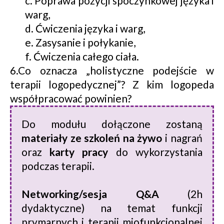
c. Poprawa pozycji spoczynkowej języka i
warg,
d. Ćwiczenia języka i warg,
e. Zasysanie i połykanie,
f. Ćwiczenia całego ciała.
6.Co oznacza „holistyczne podejście w
terapii logopedycznej”? Z kim logopeda
współpracować powinien?
Do modułu dołączone zostaną
materiały ze szkoleń na żywo
i nagrań
oraz
karty pracy
do wykorzystania
podczas terapii.
Networking/sesja Q&A
(2h
dydaktyczne) na temat funkcji
prymarnych i terapii miofunkcjonalnej