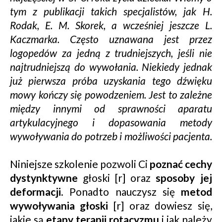
tym z publikacji takich specjalistów, jak H.
Rodak, E. M. Skorek, a wcześniej jeszcze L.
Kaczmarka. Często uznawana jest przez
logopedów za jedną z trudniejszych, jeśli nie
najtrudniejszą do wywołania. Niekiedy jednak
już pierwsza próba uzyskania tego dźwięku
mowy kończy się powodzeniem. Jest to zależne
między innymi od sprawności aparatu
artykulacyjnego i dopasowania metody
wywoływania do potrzeb i możliwości pacjenta.
Niniejsze szkolenie pozwoli Ci
poznać cechy
dystynktywne
głoski [r] oraz
sposoby jej
deformacji
. Ponadto nauczysz się
metod
wywoływania głoski
[r] oraz dowiesz się,
jakie są
etapy terapii rotacyzmu
i jak należy