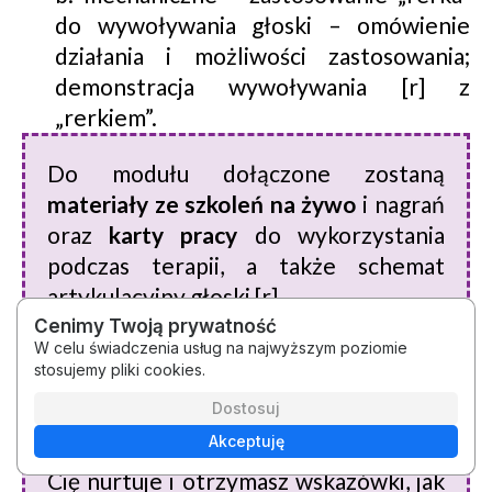
do wywoływania głoski – omówienie
działania i możliwości zastosowania;
demonstracja wywoływania [r] z
„rerkiem”.
Do modułu dołączone zostaną
materiały ze szkoleń na żywo
i nagrań
oraz
karty pracy
do wykorzystania
podczas terapii, a także schemat
artykulacyjny głoski [r].
Cenimy Twoją prywatność
W celu świadczenia usług na najwyższym poziomie
Networking/sesja Q&A
(2h
stosujemy pliki cookies.
dydaktyczne) na temat rotacyzmu
Dostosuj
odbędzie się
11 grudnia 2025 r.
–
Akceptuję
wówczas możesz zadać pytanie, które
Cię nurtuje i otrzymasz wskazówki, jak