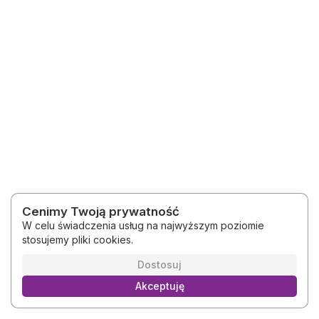
Cenimy Twoją prywatność
W celu świadczenia usług na najwyższym poziomie
stosujemy pliki cookies.
2026 © Platforma Szkoleniowa ABC logopedy
Regulamin
Polityka prywatności
Dostosuj
Akceptuję
Polski
Platforma